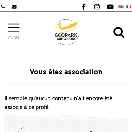
Gestion des traceurs
Lien vers le compte F
Lien vers le com
Lien vers 
AL
MENU
Vous êtes association
Il semble qu'aucun contenu n'ait encore été
associé à ce profil.