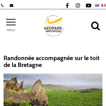
Gestion des traceurs
Lien vers le compte F
Lien vers le com
Lien vers 
AL
MENU
Randonnée accompagnée sur le toit
de la Bretagne