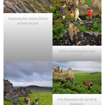
Sommets des monts d’Arrée
au lever du jour
Sortie accompagnée avec
ADDES
A le découverte du toit de la
Bretagne