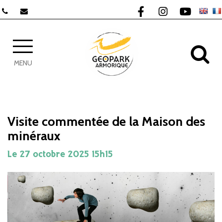
Gestion des traceurs
Lien vers le compte F
Lien vers le com
Lien vers 
AL
MENU
Visite commentée de la Maison des
minéraux
Le
27
octobre
2025
15h15