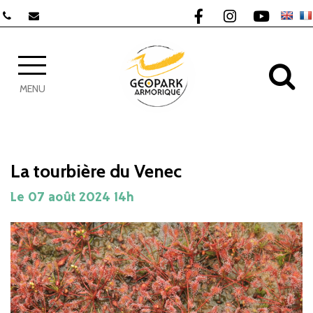
Gestion des traceurs
Lien vers le compte F
Lien vers le com
Lien vers 
AL
MENU
La tourbière du Venec
Le
07
août
2024
14h