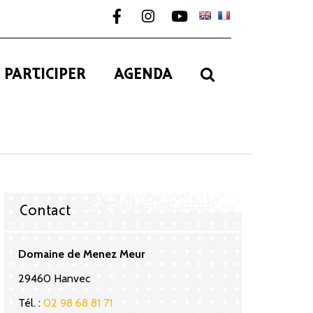
Lien vers le compte Facebook
Lien vers le compte Instagram
Lien vers la chaîne Youtub
RECHERCHE
PARTICIPER
AGENDA
Contact
Domaine de Menez Meur
29460 Hanvec
Tél. :
02 98 68 81 71