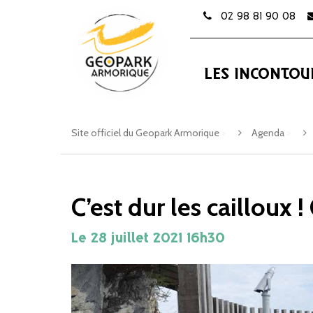
Gestion des traceurs
02 98 81 90 08
LES INCONTOU
Site officiel du Geopark Armorique
>
Agenda
>
C’est dur les cailloux 
Le
28
juillet
2021
16h30