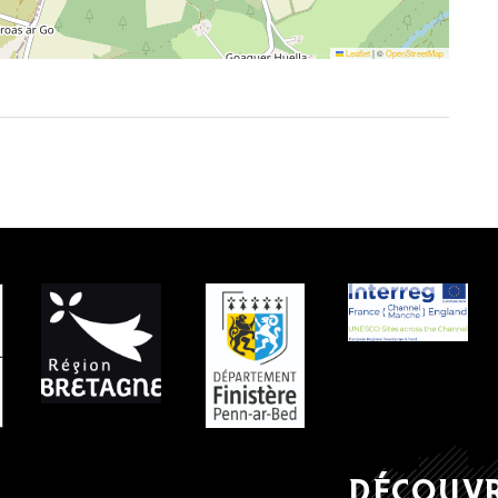
Leaflet
|
©
OpenStreetMap
 PARTENAIRES
DÉCOUV