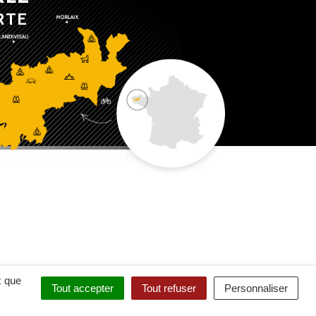
RTE
x que
Tout accepter
Tout refuser
Personnaliser