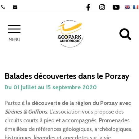
Gestion des traceurs
Lien vers le compte F
Lien vers le com
Lien vers 
AL
MENU
Balades découvertes dans le Porzay
Du
01
juillet
au
15
septembre
2020
Partez à la
découverte de la région du Porzay avec
Sirènes & Griffons
. L’association vous propose des
circuits courts à pied et accompagnés. Promenades
émaillées de références géologiques, archéologiques,
historiques, légendes et anecdotes sur la vie