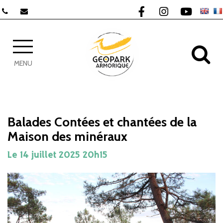
Gestion des traceurs
Lien vers le compte F
Lien vers le com
Lien vers 
AL
MENU
Balades Contées et chantées de la
Maison des minéraux
Le
14
juillet
2025
20h15