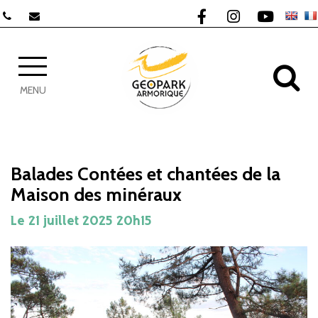
Gestion des traceurs
Lien vers le compte F
Lien vers le com
Lien vers 
AL
MENU
Balades Contées et chantées de la
Maison des minéraux
Le
21
juillet
2025
20h15