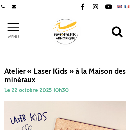
Gestion des traceurs
Lien vers le compte F
Lien vers le com
Lien vers 
AL
MENU
Atelier « Laser Kids » à la Maison des
minéraux
Le
22
octobre
2025
10h30