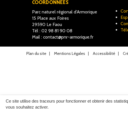
COORDONNÉES
Con
Parc naturel régional d’Armorique
Esp
15 Place aux Foires
Com
29590 Le Faou
Tél
Tél :
02 98 81 90 08
Mail :
contact@pnr-armorique.fr
Plan du site
Mentions Légales
Accessibilité
Cr
Ce site utilise des traceurs pour fonctionner et obtenir des statisti
vous souhaitez activer.