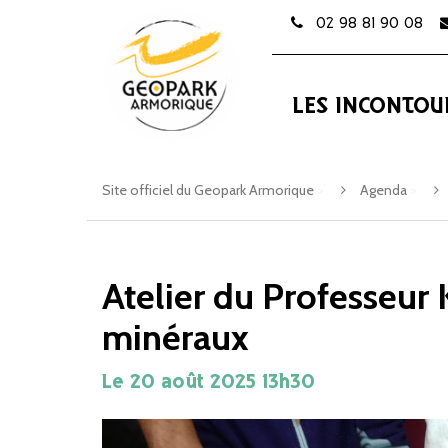
Gestion des traceurs
02 98 81 90 08
LES INCONTOU
Site officiel du Geopark Armorique
>
Agenda
>
Atelier du Professeur 
minéraux
Le
20
août
2025
13h30