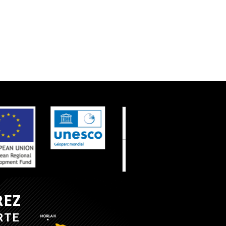
REZ
RTE