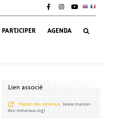
Lien vers le compte Facebook
Lien vers le compte Instagram
Lien vers la chaîne Youtub
RECHERCHE
PARTICIPER
AGENDA
Lien associé
Maison des minéraux
www.maison-
des-mineraux.org