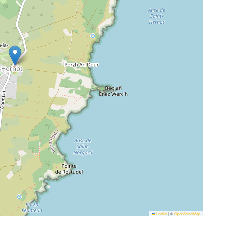
Leaflet
|
©
OpenStreetMap