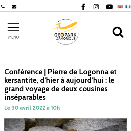
Gestion des traceurs
Lien vers le compte F
Lien vers le com
Lien vers 
AL
MENU
Conférence | Pierre de Logonna et
kersantite, d’hier à aujourd’hui : le
grand voyage de deux cousines
inséparables
Le
30
avril
2022
à 10h